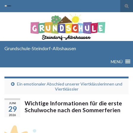
Suc
ums
Search for:
Grundschule-Steindorf-Albshausen
MENÜ
Ein emotionaler Abschied unserer Viertklässlerinnen und
Viertklässler
Wichtige Informationen für die erste
JUNI
29
Schulwoche nach den Sommerferien
2026