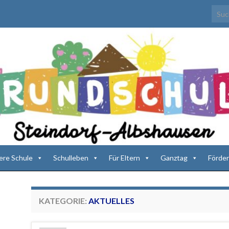
Searc
ere Schule
Schulleben
Für Eltern
Ganztag
Förder
KATEGORIE:
AKTUELLES